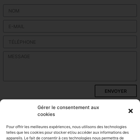
ENVOYER
Gérer le consentement aux
COORDONNÉES
cookies
Nous sommes joignables pour toute demande
Pour offrir les meilleures expériences, nous utilisons des technologies
telles que les cookies pour stocker et/ou accéder aux informations des
d’information et de devis.
appareils. Le fait de consentir à ces technologies nous permettra de